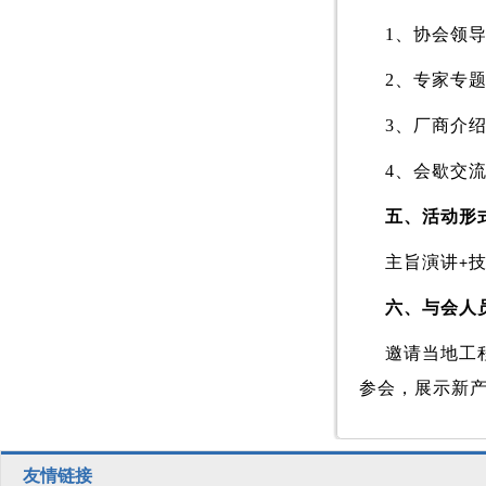
1
、协会领
2
、专家专
3
、厂商介
4
、会歇交
五、活动形
主旨演讲
+
六、
与会人
邀请当地工
参会，展示新
友情链接