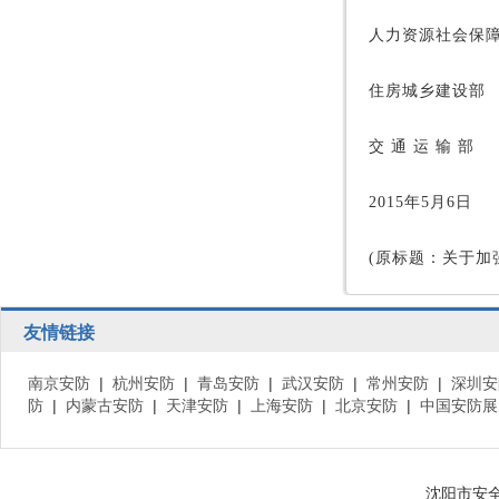
人力资源社会保
住房城乡建设部
交 通 运 输 部
2015年5月6日
(原标题：关于加强
友情链接
南京安防
|
杭州安防
|
青岛安防
|
武汉安防
|
常州安防
|
深圳安
防
|
内蒙古安防
|
天津安防
|
上海安防
|
北京安防
|
中国安防展
沈阳市安