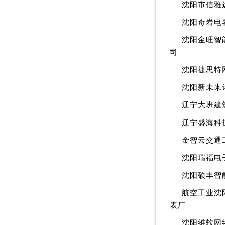
沈阳市信雅
沈阳奇岩电
沈阳金旺智
司
沈阳捷思特
沈阳新未来
辽宁大班建
辽宁盛海科
金智云交通
沈阳瑞福电
沈阳硕丰智
航空工业沈
表厂
沈阳维软网