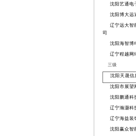
沈阳艺通电
沈阳博大远
辽宁远大智
司
沈阳海智博
辽宁程越网
三级
沈阳天晟信
沈阳市展望
沈阳鹏通科
辽宁瀚灏科
辽宁海益装
沈阳赢众智